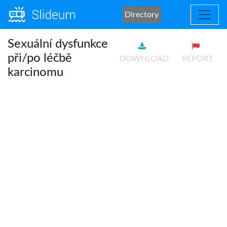
Directory
Sexuální dysfunkce
při/po léčbě
DOWNLOAD
REPORT
karcinomu