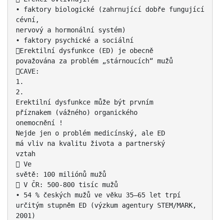
• faktory biologické (zahrnující dobře fungující
cévní,
nervový a hormonální systém)
• faktory psychické a sociální
Erektilní dysfunkce (ED) je obecně
považována za problém „stárnoucích“ mužů
CAVE:
1.
2.
Erektilní dysfunkce může být prvním
příznakem (vážného) organického
onemocnění !
Nejde jen o problém medicínský, ale ED
má vliv na kvalitu života a partnerský
vztah
 Ve
světě: 100 miliónů mužů
 V ČR: 500-800 tisíc mužů
• 54 % českých mužů ve věku 35–65 let trpí
určitým stupněm ED (výzkum agentury STEM/MARK,
2001)