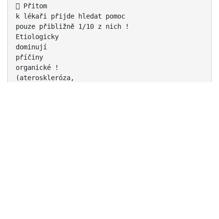
 Přitom
k lékaři přijde hledat pomoc
pouze přibližně 1/10 z nich !
Etiologicky
dominují
příčiny
organické !
(ateroskleróza,
diabetes mellitus,
sclerosis multiplex ad.)
nad příčinami
psychogenními

ED organické iatrogenního původu:
1.
způsobené medikamentózní léčbou (betablokátory,
antidepresiva, thiazidová diuretika,
hypolipidemika,
antiandrogeny ad.)
2. následek nutné operační radikality (při
onkologických