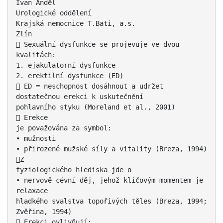
Ivan Anděl
Urologické oddělení
Krajská nemocnice T.Bati, a.s.
Zlín
 Sexuální dysfunkce se projevuje ve dvou
kvalitách:
1. ejakulatorní dysfunkce
2. erektilní dysfunkce (ED)
 ED = neschopnost dosáhnout a udržet
dostatečnou erekci k uskutečnění
pohlavního styku (Moreland et al., 2001)
 Erekce
je považována za symbol:
• mužnosti
• přirozené mužské síly a vitality (Breza, 1994)
Z
fyziologického hlediska jde o
• nervově-cévní děj, jehož klíčovým momentem je
relaxace
hladkého svalstva topořivých těles (Breza, 1994;
Zvěřina, 1994)
 Erekci ovlivňují: