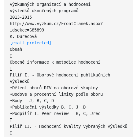
výzkumných organizací a hodnocení
výsledků ukončených programů
2013-2015
http://www.vyzkum.cz/FrontClanek.aspx?
idsekce=685899
[email protected]
Obsah

Obecné informace k metodice hodnocení

Pilíř I. - Oborové hodnocení publikačních
výsledků
•Dělení oborů RIV na oborové skupiny
•Bodové a procentní limity podle oboru
•Body – J, B, C, D
•Publikační výsledky B, C, J ,D
•Podpilíř I. Peer review - B, C, Jrec

Pilíř II. - Hodnocení kvality vybraných výsledků
