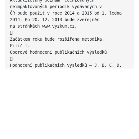
Aktualizovaný Seznam recenzovaných
neimpaktovaných periodik vydávaných v
ČR bude použit v roce 2014 a 2015 od 1. ledna
2014. Po 20. 12. 2013 bude zveřejněn
na stránkách www.vyzkum.cz.

Začátkem roku bude rozšířena metodika.
Pilíř I.
Oborové hodnocení publikačních výsledků

Hodnocení publikačních výsledků – J, B, C, D.
■
Zavedeno oborové hodnocení - 11 oborových skupin
- pro každý obor určeny
relevantní typy výsledků.
Důležité zvolit při zapisování do formulářů EPCA
správně obory i pro spolupracující
ústavy – pole c55.

M13 Příl.7., s. 48
Pilíř I.
Bodové a procentní limity pro jednotlivé