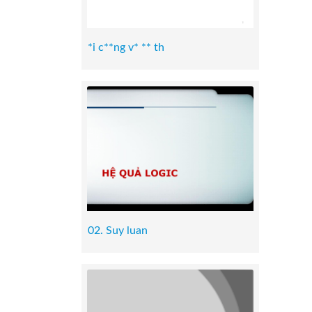
*i c**ng v* ** th
02. Suy luan