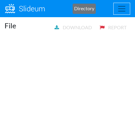
Directory
File
DOWNLOAD
REPORT