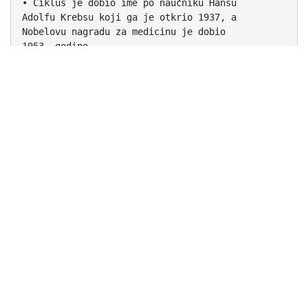
• Ciklus je dobio ime po naučniku Hansu
Adolfu Krebsu koji ga je otkrio 1937, a
Nobelovu nagradu za medicinu je dobio
1953. godine.
• U ovom procesu se intermedijerno grade
neke trikarboksilne kiseline, te otuda i taj
naziv.
• Prva faza razgradnje šećera je
proces glikolize.
• Krajnji produkt glikolize je
pirogrožđana kiselina.
• Kod aeroba pirogrožđana
kiselina se razgrađuje u
procesu koji se naziva
KREBSOV CIKLUS.
HEKSOZE
2 MOLEKULA
PIROGROŽĐANE
KISELINE
AEROBI
KREBSOV
CIKLUS