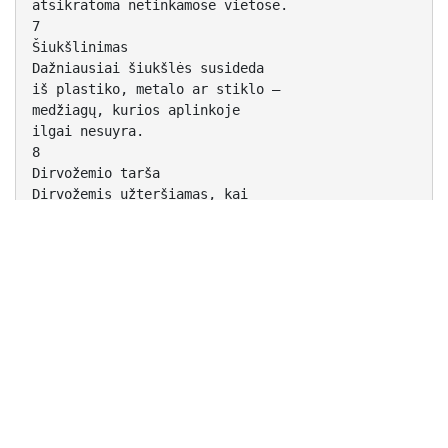
atsikratoma netinkamose vietose.
7
Šiukšlinimas
Dažniausiai šiukšlės susideda
iš plastiko, metalo ar stiklo –
medžiagų, kurios aplinkoje
ilgai nesuyra.
8
Dirvožemio tarša
Dirvožemis užteršiamas, kai
pavojingos medžiagos išpilamos
ar užkasamos į žemę.
(Pesticidai, įv. cheminiai
junginiai)
9
Duomenys parodė, kad :
Šios taršos lemia susirgimus širdies,
kraujagyslių, kvėpavimo takų ligomis
Į organizmą patekus nuodingoms medžiagoms
didėja rizika susirgti diabetu, endokrininėmis
ligomis
Nuodingos medžiagos kaupiasi žuvų