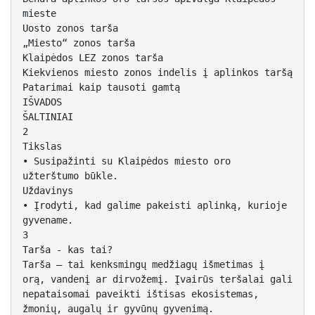
mieste
Uosto zonos tarša
„Miesto“ zonos tarša
Klaipėdos LEZ zonos tarša
Kiekvienos miesto zonos indelis į aplinkos taršą
Patarimai kaip tausoti gamtą
IŠVADOS
ŠALTINIAI
2
Tikslas
• Susipažinti su Klaipėdos miesto oro
užterštumo būkle.
Uždavinys
• Įrodyti, kad galime pakeisti aplinką, kurioje
gyvename.
3
Tarša - kas tai?
Tarša – tai kenksmingų medžiagų išmetimas į
orą, vandenį ar dirvožemį. Įvairūs teršalai gali
nepataisomai paveikti ištisas ekosistemas,
žmonių, augalų ir gyvūnų gyvenimą.