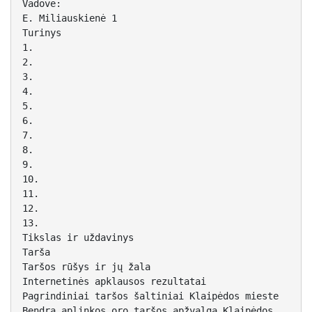
Vadovė:
E. Miliauskienė 1
Turinys
1.
2.
3.
4.
5.
6.
7.
8.
9.
10.
11.
12.
13.
Tikslas ir uždavinys
Tarša
Taršos rūšys ir jų žala
Internetinės apklausos rezultatai
Pagrindiniai taršos šaltiniai Klaipėdos mieste
Bendra aplinkos oro taršos apžvalga Klaipėdos