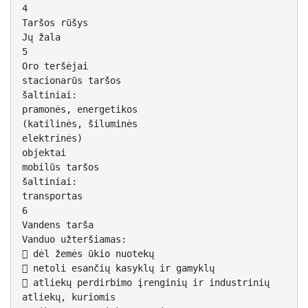
4
Taršos rūšys
Jų žala
5
Oro teršėjai
stacionarūs taršos
šaltiniai:
pramonės, energetikos
(katilinės, šiluminės
elektrinės)
objektai
mobilūs taršos
šaltiniai:
transportas
6
Vandens tarša
Vanduo užteršiamas:
 dėl žemės ūkio nuotekų
 netoli esančių kasyklų ir gamyklų
 atliekų perdirbimo įrenginių ir industrinių
atliekų, kuriomis