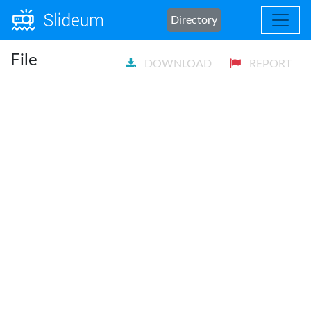
Directory
File
DOWNLOAD
REPORT