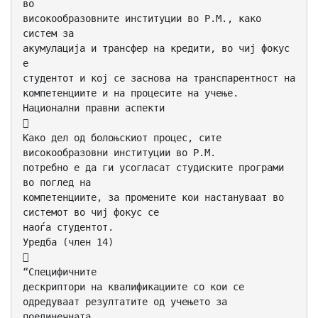
во
високообразовните институции во Р.М., како
систем за
акумулација и трансфер на кредити, во чиј фокус
е
студентот и кој се заснова на транспарентност на
компетенциите и на процесите на учење.
Национални правни аспекти

Како дел од болоњскиот процес, сите
високообразовни институции во Р.М.
потребно е да ги усогласат студиските програми
во поглед на
компетенциите, за промените кои настануваат во
системот во чиј фокус се
наоѓа студентот.
Уредба (член 14)

“Специфичните
дескриптори на квалификациите со кои се
одредуваат резултатите од учењето за
поединечната