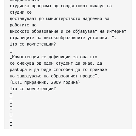
студиска програма од соодветниот циклус на
студии се
доставуваат до министерството надлежно за
работите на
високото образование и се објавуваат на интернет
страниците на високообразовните установи. “.
Што се компетенции?

„Компетенции се дефиниции за она што
се очекува од еден студент да знае, да
разбира и да биде способен да го прикаже
по завршување на образовниот процес“.
(ЕКТС прирачник, 2009 година)
Што се компетенции?






Описот на резултатите од учењето за одредено