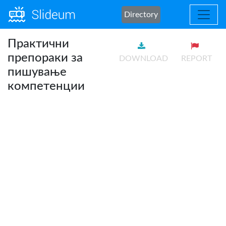
Directory
Практични
препораки за
DOWNLOAD
REPORT
пишување
компетенции