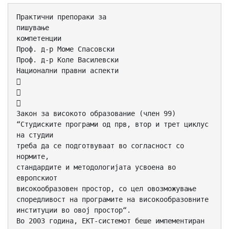
Практични препораки за
пишување
компетенции
Проф. д-р Моме Спасовски
Проф. д-р Коле Василевски
Национални правни аспекти



Закон за високото образование (член 99)
“Студиските програми од прв, втор и трет циклус
на студии
треба да се подготвуваат во согласност со
нормите,
стандардите и методологијата усвоена во
европскиот
високообразовен простор, со цел овозможување
споредливост на програмите на високообразовните
институции во овој простор“.
Во 2003 година, ЕКТ-системот беше импементиран