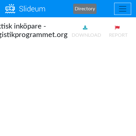
Directory
tisk inköpare -
gistikprogrammet.org
DOWNLOAD
REPORT