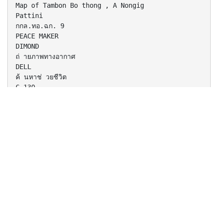
Map of Tambon Bo thong , A Nongig
Pattini
กกล.ทอ.ฉก. 9
PEACE MAKER
DIMOND
ถ่ ายภาพทางอากาศ
DELL
ค้ นหาช่ วยชีวิต
C-130
ส่ งกลับทางอากาศ
ผบ.กกล. ทอ.ฉก 9 น.อ. สุเวทย์ งูพมิ าย
การฝึ กปฏิบัตทิ างยุทธวิธีในพืน้ ที่อันตราย
เหตุการณ์ระเบิด
การซุ่มโจมตี
นร. รรบ้านตันหยง อ บาเจาะ จ นราธิวาส
หลัง่ น้ าตา คิดถึงครู ชลธี เจริ ญชล
ความเครียด
Objectives
• เพื่อศึกษาระดับความเครี ยด
• รู ปแบบการปรั บตัว
• ปั ญหาด้ านร่ างกาย จิตใจ และอื่นๆ