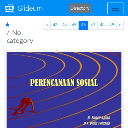
Directory
★
<
43
44
45
46
47
48
49
>
No
category