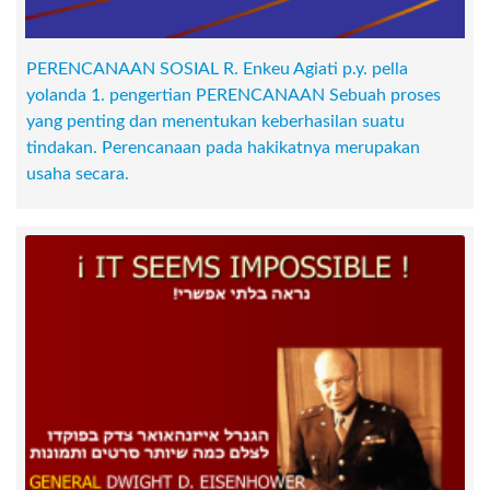
PERENCANAAN SOSIAL R. Enkeu Agiati p.y. pella
yolanda 1. pengertian PERENCANAAN Sebuah proses
yang penting dan menentukan keberhasilan suatu
tindakan. Perencanaan pada hakikatnya merupakan
usaha secara.