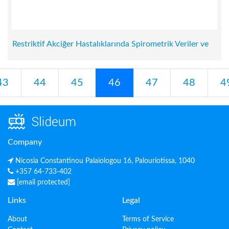
Restriktif Akciğer Hastalıklarında Spirometrik Veriler ve
43
44
45
46
47
48
4
Company
Nicosia Constantinou Palaiologou 16, Palouriotissa, 1040
+357 64-733-402
[email protected]
Links
Legal
About
Terms of Service