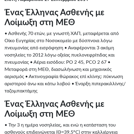
Ένας Έλληνας Ασθενής με
Λοίμωξη στη ΜΕΘ
• Ασθενής 70 ετών, με γνωστή ΧΑΠ, μεταφέρεται από
Οίκο Ευγηρίας στο Νοσοκομείο με δύσπνοια λόγω
πνευμονίας από εισρόφηση • Αναφέρονται 3 ακόμη
νοσηλείες το 2012 λόγω οξείας πυελονεφρίτιδας και
πνευμονίας • Αέρια εισόδου: PO 2 45, PCO 2 67 •
Μεταφορά στη ΜΕΘ, διασωλήνωση και μηχανικός
αερισμός • Ακτινογραφία θώρακος επί κλίνης: πύκνωση
αριστερού άνω και κάτω λοβού • Έναρξη πιπερακιλλίνης/
ταζομπακτάμης
Ένας Έλληνας Ασθενής με
Λοίμωξη στη ΜΕΘ
• Την 3 η ημέρα νοσηλείας, και ενώ η κατάσταση του
ασθενούς επιδεινώνεται (Θ=39,5°C) στην καλλιέργεια