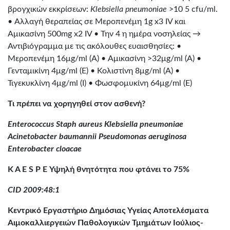
βρογχικών εκκρίσεων:
Klebsiella pneumoniae
>10 5 cfu/ml.
• Αλλαγή θεραπείας σε Μεροπενέμη 1g x3 IV και
Αμικασίνη 500mg x2 IV • Την 4 η ημέρα νοσηλείας →
Αντιβιόγραμμα με τις ακόλουθες ευαισθησίες: •
Μεροπενέμη 16μg/ml (A) • Αμικασίνη >32μg/ml (A) •
Γενταμικίνη 4μg/ml (E) • Κολιστίνη 8μg/ml (A) •
Τιγεκυκλίνη 4μg/ml (I) • Φωσφομυκίνη 64μg/ml (E)
Τι πρέπει να χορηγηθεί στον ασθενή?
Enterococcus Staph aureus Klebsiella pneumoniae
Acinetobacter baumannii Pseudomonas aeruginosa
Enterobacter cloacae
K A E S P E Υψηλή θνητότητα που φτάνει το 75%
CID 2009:48:1
Κεντρικό Εργαστήριο Δημόσιας Υγείας Αποτελέσματα
Αιμοκαλλιεργειών Παθολογικών Τμημάτων Ιούλιος-