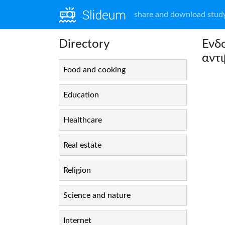
share and download study
Directory
Ενδο
αντι
Food and cooking
Education
Healthcare
Real estate
Religion
Science and nature
Internet