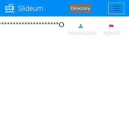
Directory
*********************O
DOWNLOAD
REPORT