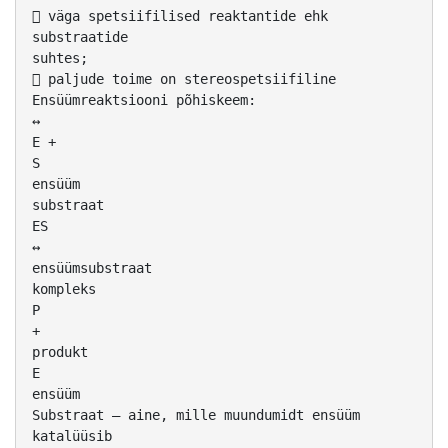
 väga spetsiifilised reaktantide ehk
substraatide
suhtes;
 paljude toime on stereospetsiifiline
Ensüümreaktsiooni põhiskeem:
↔
E +
S
ensüüm
substraat
ES
↔
ensüümsubstraat
kompleks
P
+
produkt
E
ensüüm
Substraat – aine, mille muundumidt ensüüm
katalüüsib