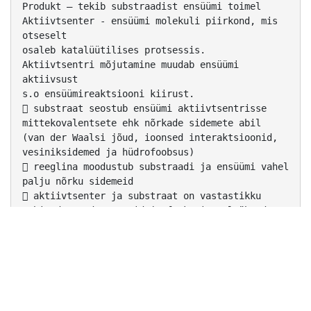
Produkt – tekib substraadist ensüümi toimel
Aktiivtsenter - ensüümi molekuli piirkond, mis
otseselt
osaleb katalüütilises protsessis.
Aktiivtsentri mõjutamine muudab ensüümi
aktiivsust
s.o ensüümireaktsiooni kiirust.
 substraat seostub ensüümi aktiivtsentrisse
mittekovalentsete ehk nõrkade sidemete abil
(van der Waalsi jõud, ioonsed interaktsioonid,
vesiniksidemed ja hüdrofoobsus)
 reeglina moodustub substraadi ja ensüümi vahel
palju nõrku sidemeid
 aktiivtsenter ja substraat on vastastikku
sobivad, nende aatomid ja funktsionaalrühmad
on ruumiliselt paigutatud nii, et tekiks
võimalikult palju sidemeid
Ensüümide toime spetsiifilisus :
 iga ensüüm toimib ainult teatud substraadile
või
substraatidele