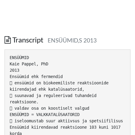
Transcript
ENSÜÜMID,S 2013
ENSÜÜMID
Kaie Pappel, PhD
2013
Ensüümid ehk fermendid
 ensüümid on biokeemiliste reaktsioonide
kiirendajad ehk katalüsaatorid,
 suunavad ja reguleerivad tuhandeid
reaktsioone.
 valdav osa on koostiselt valgud
ENSÜÜMID = VALKKATALÜSAATORID
 iseloomustab suur aktiivsus ja spetsiifilisus
Ensüümid kiirendavad reaktsioone 103 kuni 1017
korda