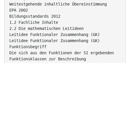
Weitestgehende inhaltliche Übereinstimmung
EPA 2002
Bildungsstandards 2012
1.2 Fachliche Inhalte
2.2 Die mathematischen Leitideen
Leitidee Funktionaler Zusammenhang (GK)
Leitidee Funktionaler Zusammenhang (GK)
Funktionsbegriff
Die sich aus den Funktionen der SI ergebenden
Funktionsklassen zur Beschreibung
UnterAus denund
Bildungsstandards
für den
suchung quantifizierbarer Zusammenhänge
nutzen
Mittleren Schulabschluss:
Verknüpfung und Verkettung von Funktionen
an konkreten Beispielen
In einfachen Fällen Verknüpfungen
und Ver wenden
insbesondere lineare und