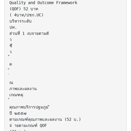
Quality and Outcome Framework
(QOF) 52 บาท
( 4บาท/ปชก.UC)
บริหารระดับ
ปท.
ส่วนที่ 1 งบจายตามตั
ว
ชี
ว
ด
ณ
ภาพและผลงาน
เกณฑคุ
คุณภาพบริการปฐมภูม ิ
ปี ๒๕๕๗
ตามเกณฑ์คุณภาพและผลงาน (52 บ.)
จ่ ายตามเกณฑ์ QOF