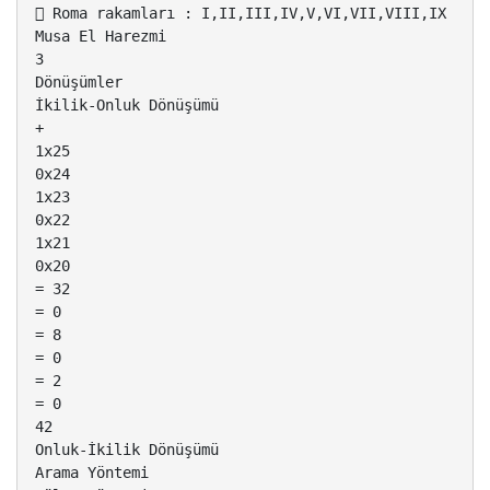
 Roma rakamları : I,II,III,IV,V,VI,VII,VIII,IX
Musa El Harezmi
3
Dönüşümler
İkilik-Onluk Dönüşümü
+
1x25
0x24
1x23
0x22
1x21
0x20
= 32
= 0
= 8
= 0
= 2
= 0
42
Onluk-İkilik Dönüşümü
Arama Yöntemi