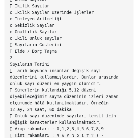
 İkilik Sayılar
o İkilik Sayılar Üzerinde İşlemler
o Tümleyen Aritmetiği
o Sekizlik Sayılar
o Onaltılık Sayılar
o İkili Onluk sayılar
 Sayıların Gösterimi
 Elde / Borç Taşma
2
Sayıların Tarihi
 Tarih boyunca insanlar değişik sayı
düzenlerini kullanmışlardır. Bunlar arasında
onluk sayı düzeni en yaygın olanıdır.
 Sümerlerin kullandığı 5,12 düzeni
diyebileceğimiz sayma düzeninin izleri zaman
ölçümünde hâlâ kullanılmaktadır. Örneğin
12 ay, 24 saat, 60 dakika
 Onluk sayı düzeninde sayıları temsil için
değişik karakterler kullanılmaktadır:
 Arap rakamları : 0,1,2,3,4,5,6,7,8,9
 Hint rakamları : ٠ ١ ٢ ٣ ٤ ٥ ٦ ٧ ٨ ٩