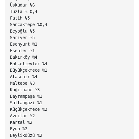
Üsküdar %6
Tuzla % 0,4
Fatih %5
Sancaktepe %0,4
Beyoğlu %5
Sarıyer %5
Esenyurt %1
Esenler %1
Bakırköy %4
Bahçelievler %4
Büyükçekmece %1
Ataşehir %4
Maltepe %3
Kağıthane %3
Bayrampaşa %1
Sultangazi %1
Küçükçekmece %2
Avcılar %2
Kartal %2
Eyüp %2
Beylikdüzü %2