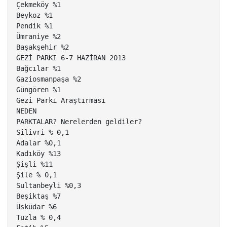
Çekmeköy %1
Beykoz %1
Pendik %1
Ümraniye %2
Başakşehir %2
GEZİ PARKI 6-7 HAZİRAN 2013
Bağcılar %1
Gaziosmanpaşa %2
Güngören %1
Gezi Parkı Araştırması
NEDEN
PARKTALAR? Nerelerden geldiler?
Silivri % 0,1
Adalar %0,1
Kadıköy %13
Şişli %11
Şile % 0,1
Sultanbeyli %0,3
Beşiktaş %7
Üsküdar %6
Tuzla % 0,4