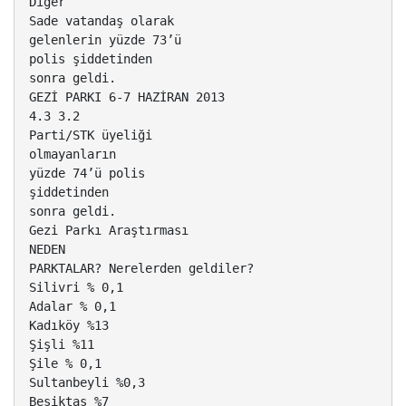
Diğer
Sade vatandaş olarak
gelenlerin yüzde 73’ü
polis şiddetinden
sonra geldi.
GEZİ PARKI 6-7 HAZİRAN 2013
4.3 3.2
Parti/STK üyeliği
olmayanların
yüzde 74’ü polis
şiddetinden
sonra geldi.
Gezi Parkı Araştırması
NEDEN
PARKTALAR? Nerelerden geldiler?
Silivri % 0,1
Adalar % 0,1
Kadıköy %13
Şişli %11
Şile % 0,1
Sultanbeyli %0,3
Beşiktaş %7