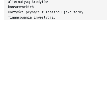
alternatywą kredytów
konsumenckich.
Korzyści płynące z leasingu jako formy
finansowania inwestycji:
 krótki czas realizacji zakup
 minimum formalności
 preferencje podatkowe (w tym możliwość
zaliczenia całości
raty leasingowej do kosztów uzyskania przychodu)
 charakter pozabilansowy zobowiązania, nie
zmniejszają one
zdolności kredytowej przedsiębiorstwa
 stałe warunki kontraktu (zabezpieczeniem przed
ewentualnymi niekorzystnymi posunięciami rządu,
inflacją,
itp)
 możliwość dostosowania wielkość i harmonogram
spłat
Symulacja leasingu - przykładowy
zakup AutoCADa 2005
 Zakup w leasingu oprogramowania o wartości