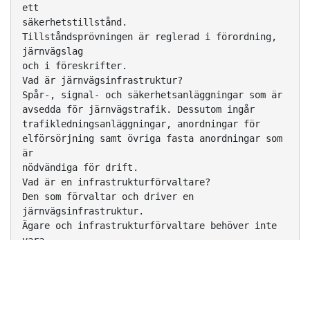
ett
säkerhetstillstånd.
Tillståndsprövningen är reglerad i förordning,
järnvägslag
och i föreskrifter.
Vad är järnvägsinfrastruktur?
Spår-, signal- och säkerhetsanläggningar som är
avsedda för järnvägstrafik. Dessutom ingår
trafikledningsanläggningar, anordningar för
elförsörjning samt övriga fasta anordningar som
är
nödvändiga för drift.
Vad är en infrastrukturförvaltare?
Den som förvaltar och driver en
järnvägsinfrastruktur.
Ägare och infrastrukturförvaltare behöver inte
vara
samma företag, även om det oftast är det.
Vi har idag drygt 500 stycken
infrastrukturförvaltare i
Sverige, allt från Trafikverket till små