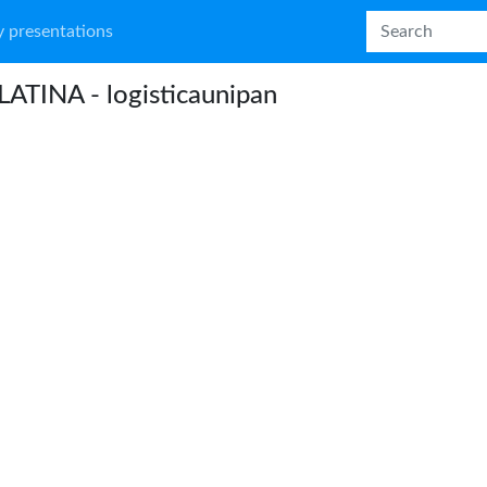
 presentations
ATINA - logisticaunipan