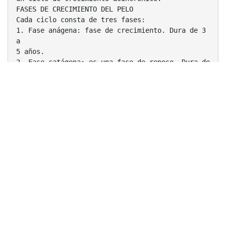
FASES DE CRECIMIENTO DEL PELO
Cada ciclo consta de tres fases:
1. Fase anágena: fase de crecimiento. Dura de 3
a
5 años.
2. Fase catágena: es una fase de reposo. Dura de
3
a 5 semanas.
3. Fase telógena: Es una fase de caída. Dura 3
meses
En esta fase se inicia el crecimiento del nuevo
pelo
Las características del cabello dependen del
sexo, la raza y la
edad.
La queratina del cabello determina la estructura
y forma del
tallo piloso. La melanina determina el color del
cabello.
Según su forma el cabello se clasifica en:
-Lisótrico: liso