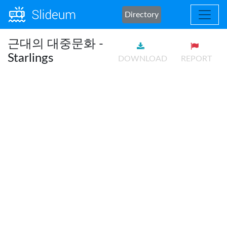
Directory
근대의 대중문화 -
Starlings
DOWNLOAD
REPORT