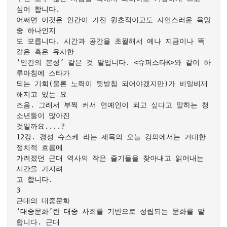
싶어 합니다.
어쩌면 이것은 인간이 가진 원초적이고도 자연스러운 욕망
중 하나인지
도 모릅니다. 시간과 공간을 초월해서 예나 지금이나 똑
같은 혹은 유사한
‘인간의 본성’ 같은 것 말입니다. <슈퍼스타K>와 같이 하
루아침에 스타가
되는 기회(물론 노력이 뒷받침 되어야겠지만)가 비일비재
해지고 있는 요
즈음. 그래서 부쩍 커서 연예인이 되고 싶다고 말하는 청
소년들이 많아진
것일까요....?
12강. 경성 슈스케 라는 제목의 오늘 강의에서는 거대한
정치적 흐름에
가려졌던 근대 역사의 작은 줄기들을 찾아내고 읽어내는
시간을 가지려
고 합니다.
3
근대의 대중문화
‘대중문화’란 대중 사회를 기반으로 성립되는 문화를 말
합니다. 근대