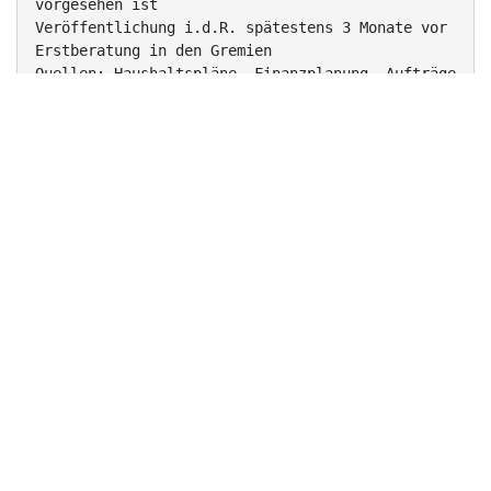
vorgesehen ist
Veröffentlichung i.d.R. spätestens 3 Monate vor
Erstberatung in den Gremien
Quellen: Haushaltspläne, Finanzplanung, Aufträge
des GR
an die Verwaltung, Vorhaben der Verwaltung
Fachämter benennen die Vorhaben
Gemeinderat beschließt die Vorhabenliste
Vorhabenliste als Basis für frühzeitige
Bürgerbeteiligung
3
Heidelberg, Mai 2012
Wer Bürgerbeteiligung
anregt,
Wie ist Bürgerbeteiligung
möglich?
fordert
einen ergebnisoffenen
Initiierung von
Bürgerbeteiligung
zu einem VorhabenProzess
der Stadt