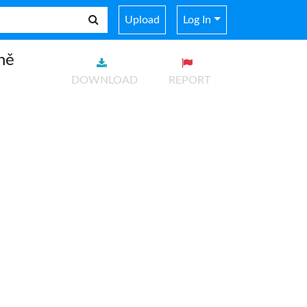
Upload
Log In
ně
DOWNLOAD
REPORT