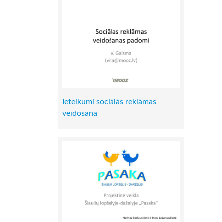
Ieteikumi sociālās reklāmas
veidošanā