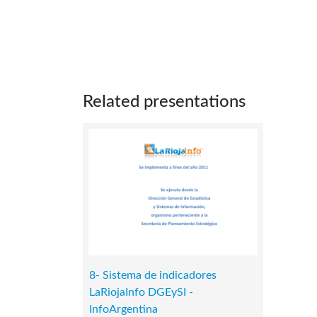
Related presentations
8- Sistema de indicadores
LaRiojaInfo DGEySI -
InfoArgentina