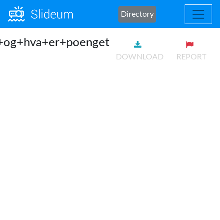
Directory
+og+hva+er+poenget
DOWNLOAD
REPORT