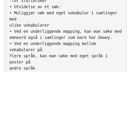
-for sluttbruker
• Utvidelse av et søk:
• Muliggjør søk med eget vokabular i samlinger
med
ulike vokabularer
• Ved en underliggende mapping, kan man søke med
emneord også i samlinger som bare har Dewey.
• Ved en underliggende mapping mellom
vokabularer på
flere språk, kan man søke med eget språk i
poster på
andre språk
Noen valg som bør tas før man
begynner å mappe…
1. Hvorfor mapper jeg*?
For å konvertere eller supplere et målvokabular
med termer fra
mitt eget vokabular
«Særnorske» begrep i utenlandske vokabularer
Feks: særbo, kransekaker, dugnad
Nynorske / samiske termer i «bokmålske»
vokabularer