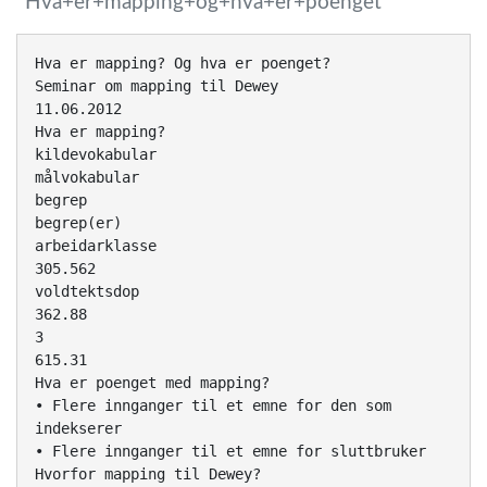
Hva+er+mapping+og+hva+er+poenget
Hva er mapping? Og hva er poenget?
Seminar om mapping til Dewey
11.06.2012
Hva er mapping?
kildevokabular
målvokabular
begrep
begrep(er)
arbeidarklasse
305.562
voldtektsdop
362.88
3
615.31
Hva er poenget med mapping?
• Flere innganger til et emne for den som
indekserer
• Flere innganger til et emne for sluttbruker
Hvorfor mapping til Dewey?