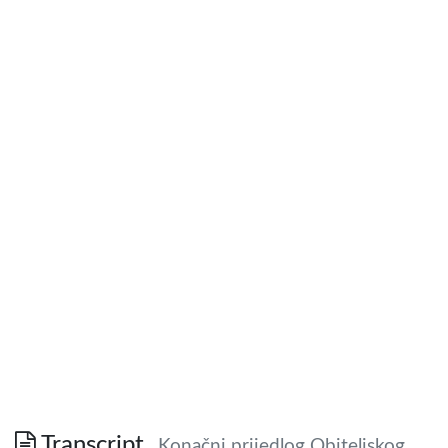
Transcript
Konačni prijedlog Obiteljskog