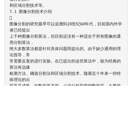
和区域分割技术等。
7.1 图像分割技术介绍

图像分割的研究最早可以追溯到20世纪60年代，目前国内外学
者已经提出
上千种图像分割算法，但目前还没有一种适合于所有图像的通
用分割算法，
绝大多数算法都是针对具体问题而提出的。由于缺少通用的理
论指导，常
常需要反复的进行实验。在已提出的这些算法中，较为经典的
算法有边缘
检测方法、阈值分割法和区域分割技术。随着近十年来一些特
殊理论的出
现及其成熟，如数学形态学、小波分析和模糊数学等，大量学
者致力于将
新的理论和方法用于图像分割，有效地改善了分割效果。
7.2 边缘分割技术

边缘检测是利用物体和背景在某种图像特性上的差异来实现
的。常见的边
缘检测方法有：微分算子、Canny算子和LOG算子等。常用的