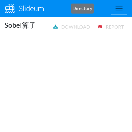
Directory
Sobel算子
DOWNLOAD
REPORT