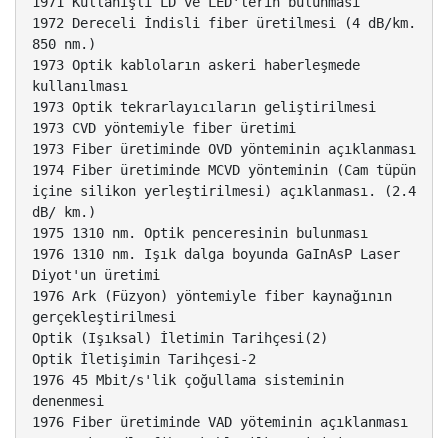
1971 Kullanışlı LD ve LED'lerin bulunması
1972 Dereceli İndisli fiber üretilmesi (4 dB/km.
850 nm.)
1973 Optik kabloların askeri haberleşmede
kullanılması
1973 Optik tekrarlayıcıların geliştirilmesi
1973 CVD yöntemiyle fiber üretimi
1973 Fiber üretiminde OVD yönteminin açıklanması
1974 Fiber üretiminde MCVD yönteminin (Cam tüpün
içine silikon yerleştirilmesi) açıklanması. (2.4
dB/ km.)
1975 1310 nm. Optik penceresinin bulunması
1976 1310 nm. Işık dalga boyunda GaInAsP Laser
Diyot'un üretimi
1976 Ark (Füzyon) yöntemiyle fiber kaynağının
gerçekleştirilmesi
Optik (Işıksal) İletimin Tarihçesi(2)
Optik İletişimin Tarihçesi-2
1976 45 Mbit/s'lik çoğullama sisteminin
denenmesi
1976 Fiber üretiminde VAD yöteminin açıklanması
1978 Çok Modlu fiber kablo ilk tesisinin