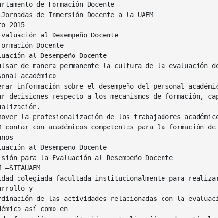
artamento de Formación Docente
 Jornadas de Inmersión Docente a la UAEM
ro 2015
Evaluación al Desempeño Docente
Formación Docente
luación al Desempeño Docente
ulsar de manera permanente la cultura de la evaluación d
sonal académico
erar información sobre el desempeño del personal académi
ar decisiones respecto a los mecanismos de formación, ca
ualización.
mover la profesionalización de los trabajadores académic
M contar con académicos competentes para la formación de
anos
luación al Desempeño Docente
isión para la Evaluación al Desempeño Docente
M –SITAUAEM
idad colegiada facultada institucionalmente para realiza
arrollo y
rdinación de las actividades relacionadas con la evaluac
démico así como en