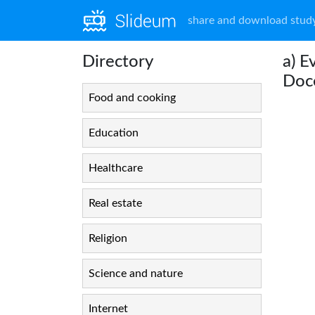
share and download study
Directory
a) E
Doc
Food and cooking
Education
Healthcare
Real estate
Religion
Science and nature
Internet