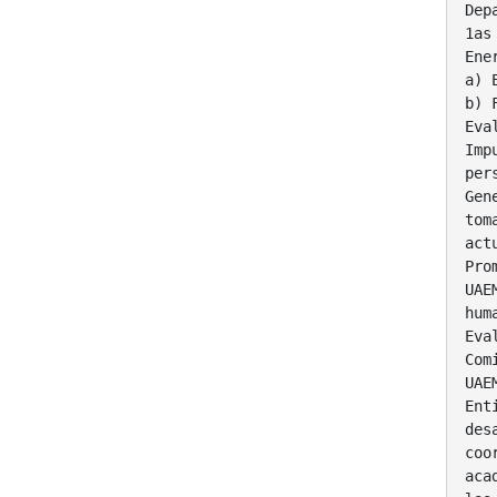
Dep
1as
Ene
a) 
b) 
Eva
Imp
per
Gen
tom
act
Pro
UAE
hum
Eva
Com
UAE
Ent
des
coo
aca