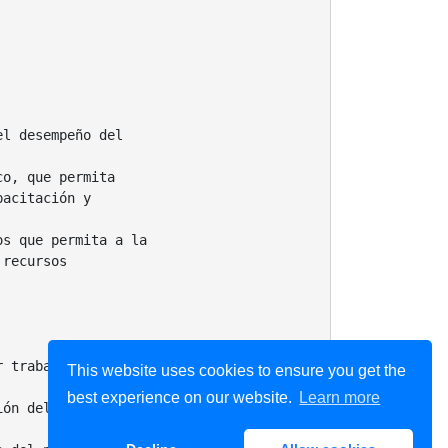
el desempeño del
co, que permita
pacitación y
os que permita a la
 recursos
r trabajos orientados de planeación,
This website uses cookies to ensure you get the
best experience on our website.
Learn more
ión del desempeño del personal