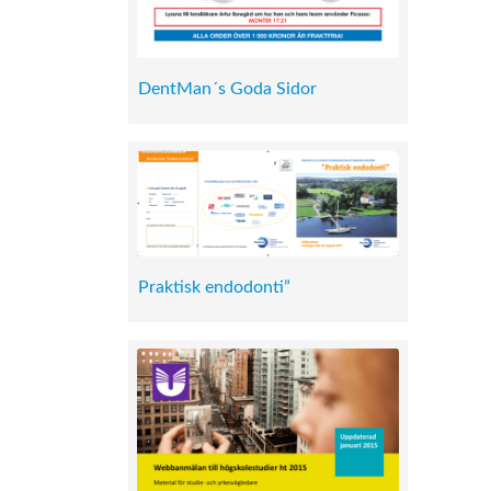
DentMan´s Goda Sidor
Praktisk endodonti”