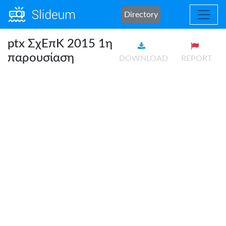
Directory
ptx ΣχΕπΚ 2015 1η
παρουσίαση
DOWNLOAD
REPORT