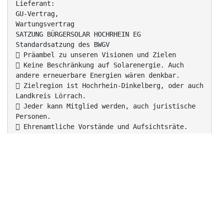
Lieferant:
GU-Vertrag,
Wartungsvertrag
SATZUNG BÜRGERSOLAR HOCHRHEIN EG
Standardsatzung des BWGV
 Präambel zu unseren Visionen und Zielen
 Keine Beschränkung auf Solarenergie. Auch
andere erneuerbare Energien wären denkbar.
 Zielregion ist Hochrhein-Dinkelberg, oder auch
Landkreis Lörrach.
 Jeder kann Mitglied werden, auch juristische
Personen.
 Ehrenamtliche Vorstände und Aufsichtsräte.
 Geschäftsanteil 100,- Euro, Mindestzeichnung 5
Anteile.

4FACH PLUS FÜR ENERGIEGENOSSENSCHAFTEN
Das Plus für Anleger: Die Anleger erhalten für
20
Jahre Einnahmen aus dem Verkauf von Strom.
 Das Plus für die regionale Wirtschaft: Die