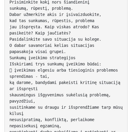
Prisiminkite kokį nors šiandieninį
sunkumą, rūpestį, problemą.
Dabar užmerkite akis ir įsivaizduokite,
kad tas sunkumas, rūpestis, problema
jau išspręsta. Kaip viskas atrodo? Kas
pasikeitė? Kaip jaučiatės?
Pasidalinkite savo situacija su kolege.
O dabar savanoriai kelias situacijas
papasakoja visai grupei.
Sunkumų įveikimo strategijos
Išskiriami trys sunkumų įveikimo būdai:
 įveikimas elgesiu arba tiesioginis problemos
sprendimas - tai,
ką darome, bandydami pakeisti kritinę situaciją
ar išspręsti
skausmingus išgyvenimus sukėlusią problemą,
pavyzdžiui,
susitinkame su draugu ir išsprendžiame tarp mūsų
kilusį
nesusipratimą, konfliktą, perlaikome
nepasisekusį egzaminą,