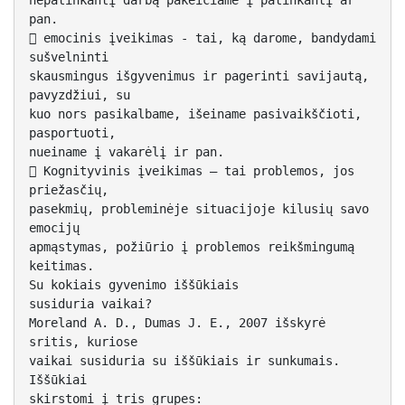
nepatinkantį darbą pakeičiame į patinkantį ar
pan.
 emocinis įveikimas - tai, ką darome, bandydami
sušvelninti
skausmingus išgyvenimus ir pagerinti savijautą,
pavyzdžiui, su
kuo nors pasikalbame, išeiname pasivaikščioti,
pasportuoti,
nueiname į vakarėlį ir pan.
 Kognityvinis įveikimas – tai problemos, jos
priežasčių,
pasekmių, probleminėje situacijoje kilusių savo
emocijų
apmąstymas, požiūrio į problemos reikšmingumą
keitimas.
Su kokiais gyvenimo iššūkiais
susiduria vaikai?
Moreland A. D., Dumas J. E., 2007 išskyrė
sritis, kuriose
vaikai susiduria su iššūkiais ir sunkumais.
Iššūkiai
skirstomi į tris grupes: