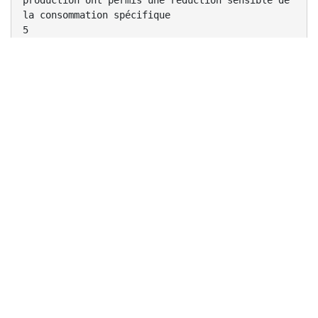
production ont permis une réduction sensible de
la consommation spécifique
5
Evolution de la consommation spécifique du parc
de production d’électricité
Années
CC
SINGLE SHAFT
Programme
XIIème Plan
2016
Gannouch
2009
(Tep / GWh)
215
225
05/06
Programme ME
239
Rades
02/04
Sousse