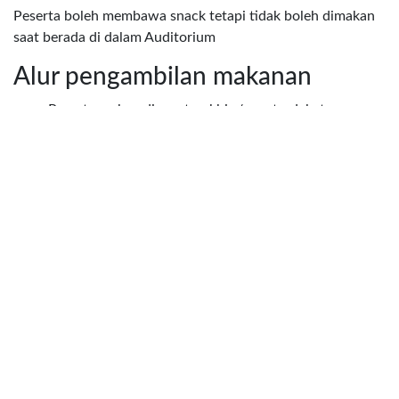
Peserta boleh membawa snack tetapi tidak boleh dimakan
saat berada di dalam Auditorium
Alur pengambilan makanan
• • • Peserta makan di pos terakhir / pos terdekat
Perwakilan dari setiap kelompok maksimal 2 orang (1 orang
mengambil makanan, 1 orang refill air minum) Membawa
KUPON MAKAN
dan
ROUTE CARD
untuk ditukar dengan
makanan
Alur pengambilan makanan
Pengambilan makanan di depan Lab statistika P1 Galon air
minum terletak di depan Lab foto P1 (sebelah lab statistika)
dan P5 depan lift genap SETELAH MAKAN, SAMPAH
HARAP DIMASUKKAN KEMBALI DI PLASTIK YANG
DIBERIKAN.
DAFTAR OBAT YANG