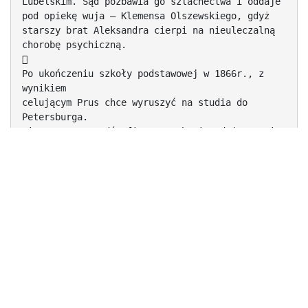
Lubelskim. Sąd pozbawia go szlachectwa i oddaje
pod opiekę wuja – Klemensa Olszewskiego, gdyż
starszy brat Aleksandra cierpi na nieuleczalną
chorobę psychiczną.

Po ukończeniu szkoły podstawowej w 1866r., z
wynikiem
celującym Prus chce wyruszyć na studia do
Petersburga.
Niestety z powodów finansowych nie udaje mu się
to. W
październiku 1866r. wstępuje do Szkoły Głównej w
Warszawie na Wydział Matematyczno – Fizyczny. Na
opłacenie studiów zarabia jako guwerner i
korepetytor.
Trudności materialne sprawiły, że będąc na
trzecim roku
Aleksander przerywa studia. Przeprowadza się do
Puław,
gdzie zaczyna naukę na na Wydziale Leśnym
Instytutu
Gospodarstwa Wiejskiego i Leśnictwa. We wrześniu