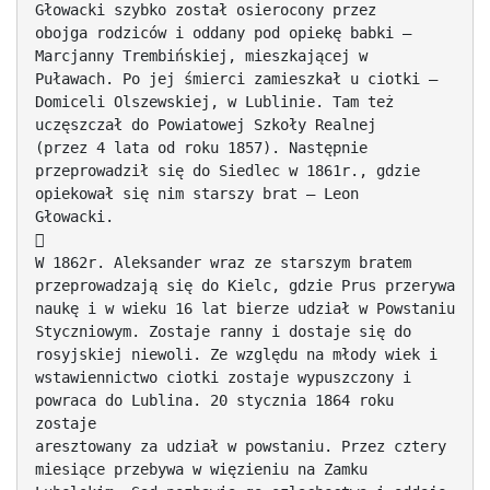
Głowacki szybko został osierocony przez
obojga rodziców i oddany pod opiekę babki –
Marcjanny Trembińskiej, mieszkającej w
Puławach. Po jej śmierci zamieszkał u ciotki –
Domiceli Olszewskiej, w Lublinie. Tam też
uczęszczał do Powiatowej Szkoły Realnej
(przez 4 lata od roku 1857). Następnie
przeprowadził się do Siedlec w 1861r., gdzie
opiekował się nim starszy brat – Leon
Głowacki.

W 1862r. Aleksander wraz ze starszym bratem
przeprowadzają się do Kielc, gdzie Prus przerywa
naukę i w wieku 16 lat bierze udział w Powstaniu
Styczniowym. Zostaje ranny i dostaje się do
rosyjskiej niewoli. Ze względu na młody wiek i
wstawiennictwo ciotki zostaje wypuszczony i
powraca do Lublina. 20 stycznia 1864 roku
zostaje
aresztowany za udział w powstaniu. Przez cztery
miesiące przebywa w więzieniu na Zamku