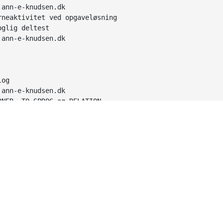
.ann-e-knudsen.dk
rneaktivitet ved opgaveløsning
oglig deltest
.ann-e-knudsen.dk
log
.ann-e-knudsen.dk
RNER, TO SPROG og RELATION
.ann-e-knudsen.dk
OMMELSE
est ram for hukommelse
dræt og musik
.ann-e-knudsen.dk
ELLIGENS OG KØN
est, IQ og testosteron
otivation
pgaveløsning
log
.ann-e-knudsen.dk