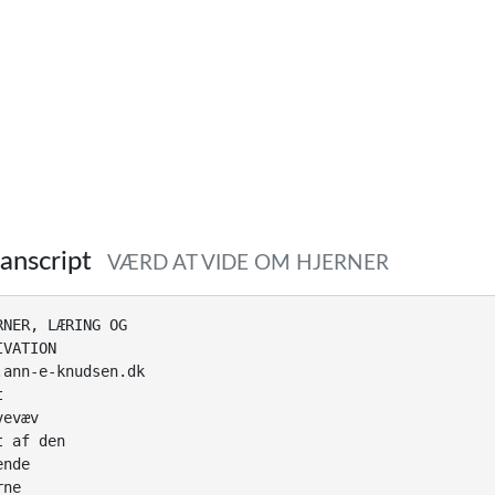
anscript
VÆRD AT VIDE OM HJERNER
RNER, LÆRING OG
IVATION
.ann-e-knudsen.dk
t
vevæv
t af den
ende
rne