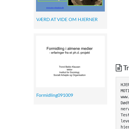
VÆRD AT VIDE OM HJERNER
Tr
HJE
MOT
Formidling091009
www
Død
ner
Tes
lev
hje