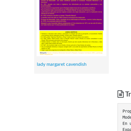
lady margaret cavendish
Tr
Pro
Mod
En 
Exp