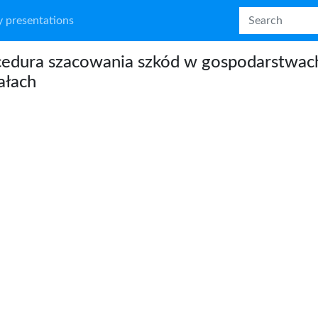
 presentations
edura szacowania szkód w gospodarstwac
iałach