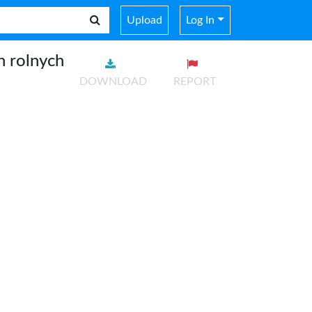
Upload
Log In
h rolnych
DOWNLOAD
REPORT