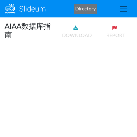
Directory
AIAA数据库指
南
DOWNLOAD
REPORT