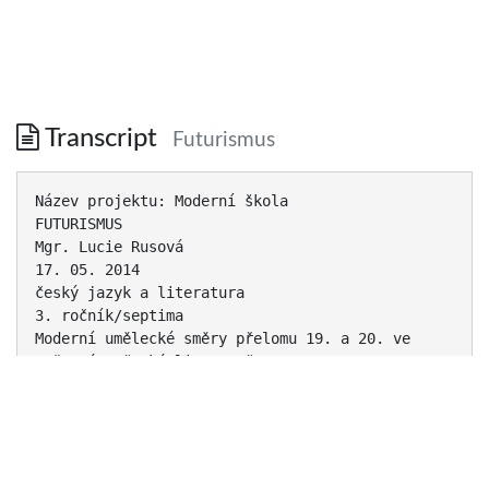
Transcript
Futurismus
Název projektu: Moderní škola
FUTURISMUS
Mgr. Lucie Rusová
17. 05. 2014
český jazyk a literatura
3. ročník/septima
Moderní umělecké směry přelomu 19. a 20. ve
světové a české literatuře
Gymnázium Ivana Olbrachta Semily, Nad Špejcharem
574, příspěvková organizace
Nad Špejcharem 574, 513 01 Semily, Česká
republika
Registrační číslo projektu: