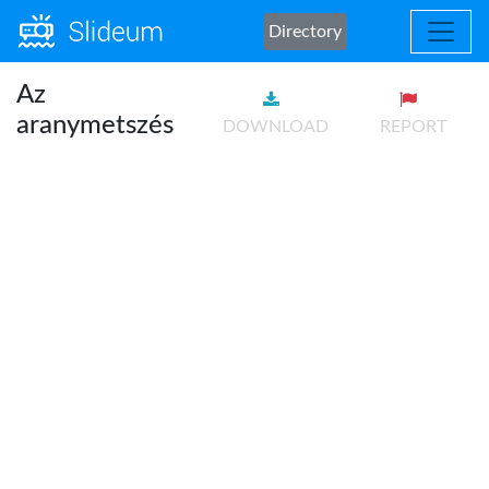
Directory
Az
aranymetszés
DOWNLOAD
REPORT