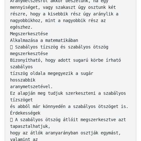
Aranymetszésről akkor beszélünk, ha egy
mennyiséget, vagy szakaszt úgy osztunk két
részre, hogy a kisebbik rész úgy aránylik a
nagyobbikhoz, mint a nagyobbik rész az
egészhez.
Megszerkesztése
Alkalmazása a matematikában
 Szabályos tízszög és szabályos ötszög
megszerkesztése
Bizonyítható, hogy adott sugarú körbe írható
szabályos
tízszög oldala megegyezik a sugár
hosszabbik
aranymetszetével.
Ez alapján meg tudjuk szerkeszteni a szabályos
tízszöget
és abból már könnyedén a szabályos ötszöget is.
Érdekességek
 A szabályos ötszög átlóit megszerkesztve azt
tapasztalhatjuk,
hogy az átlók aranyarányban osztják egymást,
valamint az