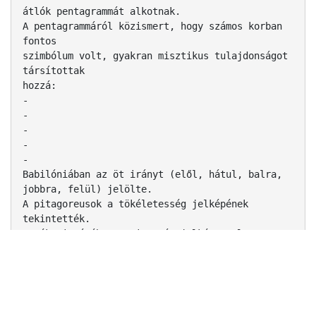
átlók pentagrammát alkotnak.
A pentagrammáról közismert, hogy számos korban
fontos
szimbólum volt, gyakran misztikus tulajdonságot
társítottak
hozzá:
‐
‐
‐
‐
‐
Babilóniában az öt irányt (elől, hátul, balra,
jobbra, felül) jelölte.
A pitagoreusok a tökéletesség jelképének
tekintették.
Az ókori Rómában az igazság jelképe volt.
A középkorban az öt őselemet jelölték vele.
A számmisztikában a házasság, a boldogság és a
beteljesülés jele.
Fibonacci-számsorozat
 Érdekesség továbbá az is, hogy a Fibonacci-