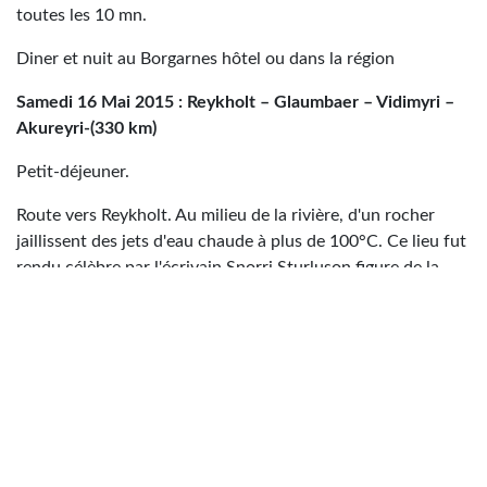
toutes les 10 mn.
Diner et nuit au Borgarnes hôtel ou dans la région
Samedi 16 Mai 2015 : Reykholt – Glaumbaer – Vidimyri –
Akureyri-(330 km)
Petit-déjeuner.
Route vers Reykholt. Au milieu de la rivière, d'un rocher
jaillissent des jets d'eau chaude à plus de 100°C. Ce lieu fut
rendu célèbre par l'écrivain Snorri Sturluson figure de la
littérature locale du Moyen Age.
Continuation vers Husafell et sa forêt avec un arrêt aux
chutes de Hraunfoss et de Barnafoss qui franchissent des
barres rocheuses sous forme de cascades. On peut
apercevoir le 3 ème plus imposant glacier du pays : Le
Langjiokull.
Départ pour la lande de Holtavorduheidi, en direction de