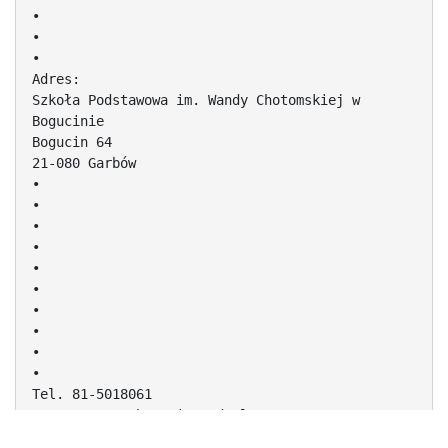
•
•
•
Adres:
Szkoła Podstawowa im. Wandy Chotomskiej w
Bogucinie
Bogucin 64
21-080 Garbów
•
•
•
•
•
•
•
•
•
•
Tel. 81-5018061
strona www:spbogucin.e3d.pl ;
www:spbogucin.republika.pl