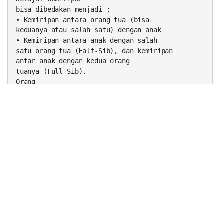
bisa dibedakan menjadi :
• Kemiripan antara orang tua (bisa
keduanya atau salah satu) dengan anak
• Kemiripan antara anak dengan salah
satu orang tua (Half-Sib), dan kemiripan
antar anak dengan kedua orang
tuanya (Full-Sib).
Orang
Utan
PENDUGAAN
ANALISIS REGRESI (Tetua-anak)
ANALISIS VARIAN (ANOVA) (Kerabat/sib)
REML (Restricted Maximum Likelihood) ???
1. Bisa menduga data dan blok yang
hilang
2. Cocok untuk data yang tidak
seimbang (unbalance)
3. Bisa memasukan informasi dari
tetua.
Gena
Derajat kemiripan