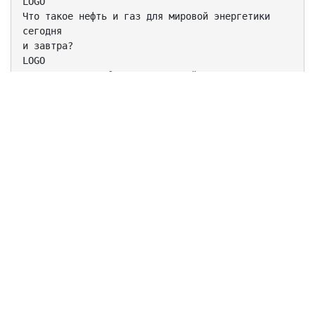
LOGO
Что такое нефть и газ для мировой энергетики
сегодня
и завтра?
LOGO
Структура потребления первичной энергии по видам
топлива в мире в 2010 и 2040 годах
Источник: Прогноз развития энергетики мира и
России до 2040 г., ИНЭИ-АЦ 2014.
Потребление нефти в мире вырастет на 19%, а газа
на 63%.
Нефть и газ в ближайшие 30 лет продолжат
обеспечивать около половины
мирового спроса на энергоресурсы.
2
Причины роста конкуренции в 21 веке
• Рост числа производителей традиционных нефти и
газа вследствие
новых открытий, расширения географии
деятельности компаний,
становления отрасли в странах, ранее на этом не
специализировавшихся