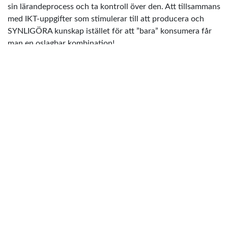
sin lärandeprocess och ta kontroll över den. Att tillsammans
med IKT-uppgifter som stimulerar till att producera och
SYNLIGÖRA kunskap istället för att ”bara” konsumera får
man en oslagbar kombination!
Dylan William
http://www.sigtuna.se/Barn--
Utbildning/Skolutveckling-/Sigtunaboxen/ #sigbox
BFL = Bedömning för lärande
förhållningssättet
IKT = Informations- och
kommunikationsteknik
verktyget
SUA = Språkutvecklande